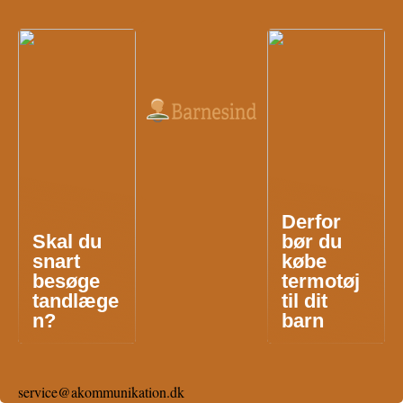
Derfor
Skal du
bør du
snart
købe
besøge
termotøj
tandlæge
til dit
n?
barn
service@akommunikation.dk