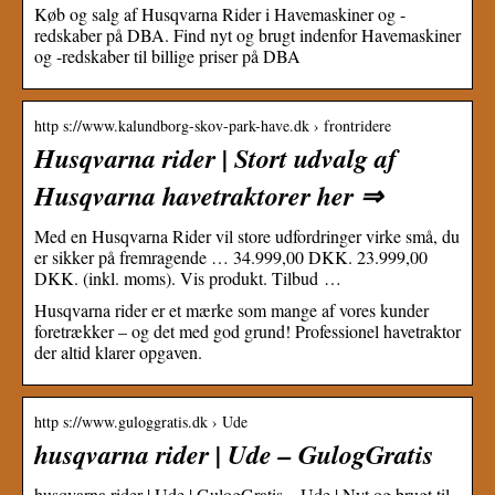
Køb og salg af Husqvarna Rider i Havemaskiner og -
redskaber på DBA. Find nyt og brugt indenfor Havemaskiner
og -redskaber til billige priser på DBA
http s://www.kalundborg-skov-park-have.dk › frontridere
Husqvarna rider | Stort udvalg af
Husqvarna havetraktorer her ⇒
Med en Husqvarna Rider vil store udfordringer virke små, du
er sikker på fremragende … 34.999,00 DKK. 23.999,00
DKK. (inkl. moms). Vis produkt. Tilbud …
Husqvarna rider er et mærke som mange af vores kunder
foretrækker – og det med god grund! Professionel havetraktor
der altid klarer opgaven.
http s://www.guloggratis.dk › Ude
husqvarna rider | Ude – GulogGratis
husqvarna rider | Ude | GulogGratis – Ude | Nyt og brugt til