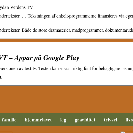
opydan Verdens TV
dertekster. … Tekstningen af enkelt-programmerne finansieres via egenb
undertekster. Både de store dramaserier, madprogrammer, dokumentarud
SVT – Appar på Google Play
bversionen av text-tv. Texten kan visas i riktig font för behagligare läs
t.
familie
hjemmelavet
leg
graviditet
trivsel
livs