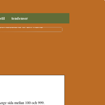
stil
tendenser
n vælger du det rigtige
ehalsbånd til din hund
nge sida mellan 100 och 999.