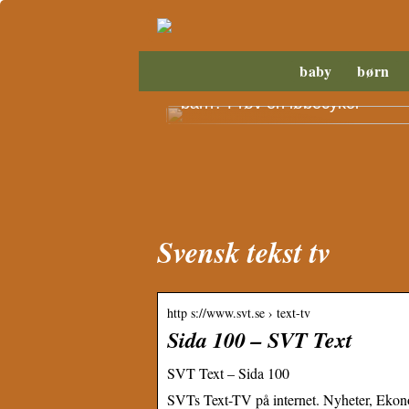
baby
børn
Savner du motorisk træning til d
barn? Prøv en løbecykel
Svensk tekst tv
http s://www.svt.se › text-tv
Sida 100 – SVT Text
SVT Text – Sida 100
SVTs Text-TV på internet. Nyheter, Ekon