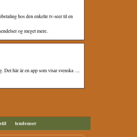
etaling hos den enkelte tv-seer til en
sendelser og meget mere.
ning. Det här är en app som visar svenska …
stil
tendenser