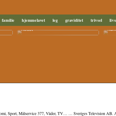
familie
hjemmelavet
leg
graviditet
trivsel
livs
it
Fordele ved at købe legetøj på
Såda
nettet
hund
omi, Sport, Målservice 377, Väder, TV… … Sveriges Television AB. A