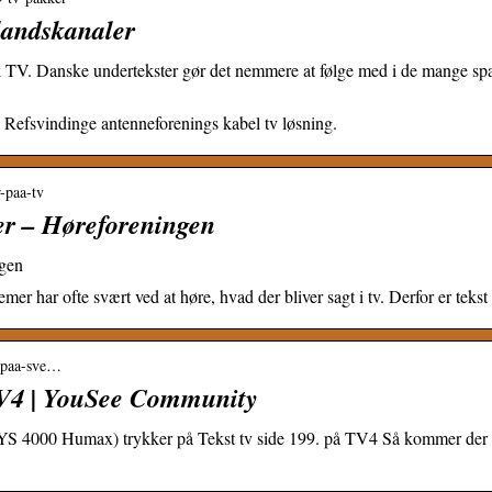
landskanaler
nsk TV. Danske undertekster gør det nemmere at følge med i de mange
 Refsvindinge antenneforenings kabel tv løsning.
r-paa-tv
er – Høreforeningen
ngen
r har ofte svært ved at høre, hvad der bliver sagt i tv. Derfor er te
r-paa-sve…
TV4 | YouSee Community
S 4000 Humax) trykker på Tekst tv side 199. på TV4 Så kommer der sv