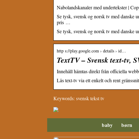
Nabolandskanaler med undertekster | C
Se tysk, svensk og norsk tv med danske un
pris …
Se tysk, svensk og norsk tv med danske 
http s://play.google.com › details › id…
TextTV – Svensk text-tv, 
Innehåll hämtas direkt från officiella web
Läs text-tv via ett enkelt och rent gränssnit
Keywords: svensk tekst tv
baby
børn