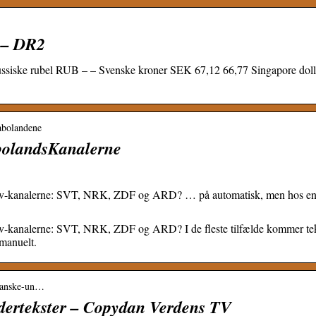
 – DR2
iske rubel RUB – – Svenske kroner SEK 67,12 66,77 Singapore doll
nabolandene
bolandsKanalerne
 tv-kanalerne: SVT, NRK, ZDF og ARD? … på automatisk, men hos enke
tv-kanalerne: SVT, NRK, ZDF og ARD? I de fleste tilfælde kommer tek
 manuelt.
-danske-un…
ertekster – Copydan Verdens TV