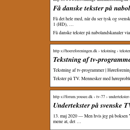
Få danske tekster på nabo
Få det hele med, når du ser tysk og sve
1 (HD), …
Få danske tekster på nabolandskanaler via
http s://hoereforeningen.dk › tekstning › tekste
Tekstning af tv-programm
Tekstning af tv-programmer | Høreforeni
Tekster på TV. Mennesker med høreprobleme
http s://forum.yousee.dk › tv-77 › undertekste
Undertekster på svenske 
13. maj 2020 — Men hvis jeg på boksen Y
mene at, det …