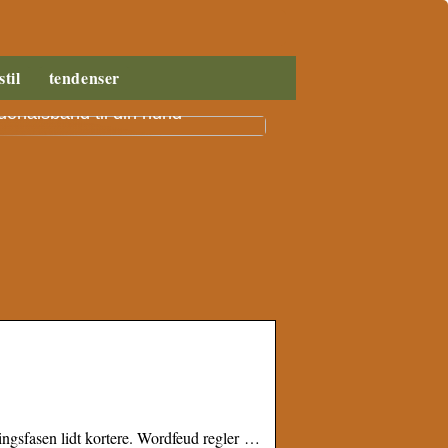
stil
tendenser
n vælger du det rigtige
ehalsbånd til din hund
ringsfasen lidt kortere. Wordfeud regler …