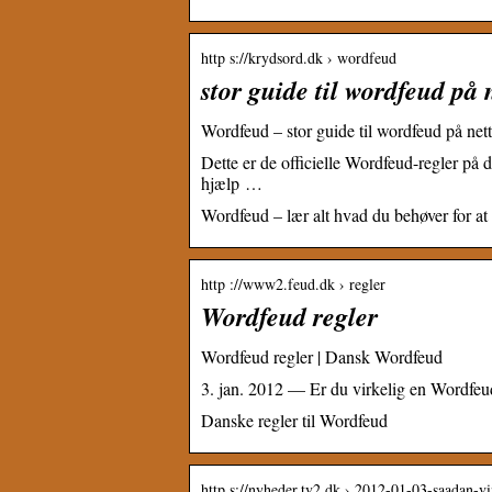
http s://krydsord.dk › wordfeud
stor guide til wordfeud på 
Wordfeud – stor guide til wordfeud på nett
Dette er de officielle Wordfeud-regler på 
hjælp …
Wordfeud – lær alt hvad du behøver for at
http ://www2.feud.dk › regler
Wordfeud regler
Wordfeud regler | Dansk Wordfeud
3. jan. 2012 — Er du virkelig en Wordfeud-h
Danske regler til Wordfeud
http s://nyheder.tv2.dk › 2012-01-03-saadan-