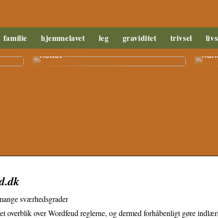
familie
hjemmelavet
leg
graviditet
trivsel
livs
it
Fordele ved at købe legetøj på
Såda
nettet
hund
d.dk
i mange sværhedsgrader
g et overblik over Wordfeud reglerne, og dermed forhåbenligt gøre indlæ