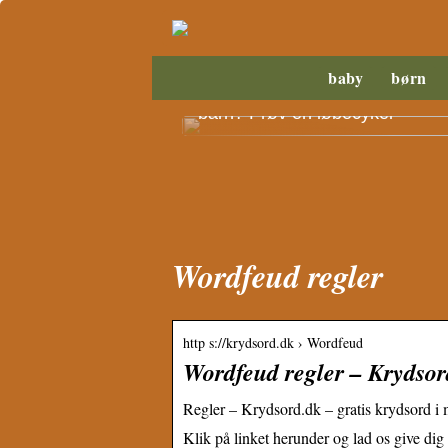
baby
børn
Savner du motorisk træning til d
barn? Prøv en løbecykel
Wordfeud regler
http s://krydsord.dk › Wordfeud
Wordfeud regler – Krydsor
Regler – Krydsord.dk – gratis krydsord 
Klik på linket herunder og lad os give di