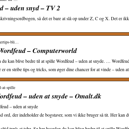
d – uden snyd – TV 2
ivningsordbogen, så det er bare at slå op under Z, C og X. Det er ikk
dertips-bli…
il Wordfeud – Computerworld
an du kan blive bedre til at spille Wordfeud – uden at snyde. … Wordfeu
er en stribe tips og tricks, som øger dine chancer for at vinde – uden 
-at-spille
Wordfeud – uden at snyde – Omalt.dk
dfeud – uden at snyde
 ord, der indeholder de bogstaver, som vi ikke bruger så tit. Her kan d
ltid træls at tabe. Se her hvordan du kan blive bedre til at spille Wordf