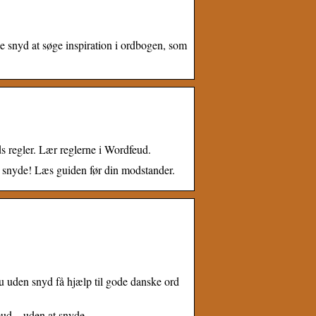
e snyd at søge inspiration i ordbogen, som
ds regler. Lær reglerne i Wordfeud.
at snyde! Læs guiden før din modstander.
u uden snyd få hjælp til gode danske ord
eud – uden at snyde.