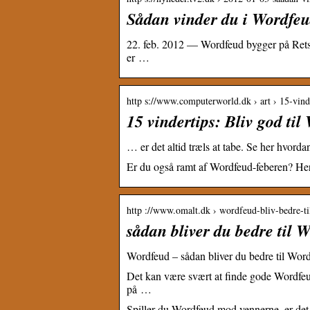
Sådan vinder du i Wordfeu
22. feb. 2012 — Wordfeud bygger på Retskr
er …
http s://www.computerworld.dk › art › 15-vin
15 vindertips: Bliv god t
… er det altid træls at tabe. Se her hvord
Er du også ramt af Wordfeud-feberen? Her 
http ://www.omalt.dk › wordfeud-bliv-bedre-til
sådan bliver du bedre til 
Wordfeud – sådan bliver du bedre til Wor
Det kan være svært at finde gode Wordfeud
på …
Spiller du Wordfeud mod vennerne, er det a