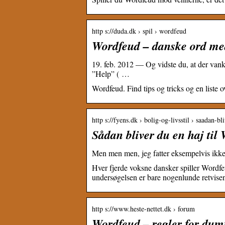
http s://duda.dk › spil › wordfeud
Wordfeud – danske ord med
19. feb. 2012 — Og vidste du, at der vank
”Help” ( …
Wordfeud. Find tips og tricks og en liste 
http s://fyens.dk › bolig-og-livsstil › saadan-
Sådan bliver du en haj til 
Men men men, jeg fatter eksempelvis ikke 
Hver fjerde voksne dansker spiller Wordfeu
undersøgelsen er bare nogenlunde retvisen
http s://www.heste-nettet.dk › forum
Wordfeud – regler for dum