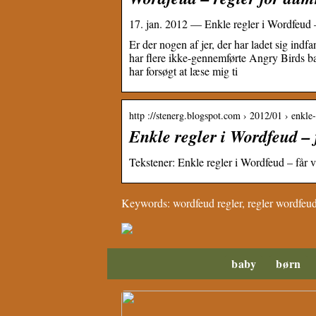
17. jan. 2012 — Enkle regler i Wordfeud – 
Er der nogen af jer, der har ladet sig indf
har flere ikke-gennemførte Angry Birds ban
har forsøgt at læse mig ti
http ://stenerg.blogspot.com › 2012/01 › enkle
Enkle regler i Wordfeud – 
Tekstener: Enkle regler i Wordfeud – får v
Keywords: wordfeud regler, regler wordfeud
baby
børn