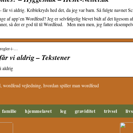
får vi aldrig. Kriblekryds hed det, da jeg var barn. Så fulgte navnet Scr
ange af app’en Wordfeud? Jeg er selvfølgelig blevet bidt af det ligesom af
er, så der er god til til Wordfeud. Men men men, jeg fatter eksempelvis
-regler-i-…
får vi aldrig – Tekstener
i aldrig
, wordfeud vejledning, hvordan spiller man wordfeud
familie
hjemmelavet
leg
graviditet
trivsel
livs