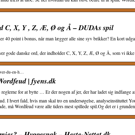
 C, X, Y , Z, Æ, Ø og Å – DUDAs spil
er 40 point i bonus, når man lægger alle sine syv brikker? En kort udga
over gode danske ord, der indholder C, X, Y, Z, Æ, Ø og Å, som vi ikke b
bliver-du-en-h…
Wordfeud | fyens.dk
reglerne for at bytte … Er der nogen af jer, der har ladet sig indfange
d. I hvert fald, hvis man skal tro en undersøgelse, analyseinstituttet 
de, må Wordfeud være alle tiders mest spillede spil.Og det er i grunden
mies? – Hyggesnak – Heste-Nettet.dk