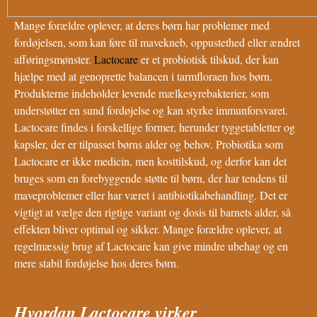
Mange forældre oplever, at deres børn har problemer med
fordøjelsen, som kan føre til mavekneb, oppustethed eller ændret
afføringsmønster.
Lactocare
er et probiotisk tilskud, der kan
hjælpe med at genoprette balancen i tarmfloraen hos børn.
Produkterne indeholder levende mælkesyrebakterier, som
understøtter en sund fordøjelse og kan styrke immunforsvaret.
Lactocare findes i forskellige former, herunder tyggetabletter og
kapsler, der er tilpasset børns alder og behov. Probiotika som
Lactocare er ikke medicin, men kosttilskud, og derfor kan det
bruges som en forebyggende støtte til børn, der har tendens til
maveproblemer eller har været i antibiotikabehandling. Det er
vigtigt at vælge den rigtige variant og dosis til barnets alder, så
effekten bliver optimal og sikker. Mange forældre oplever, at
regelmæssig brug af Lactocare kan give mindre ubehag og en
mere stabil fordøjelse hos deres børn.
Hvordan Lactocare virker