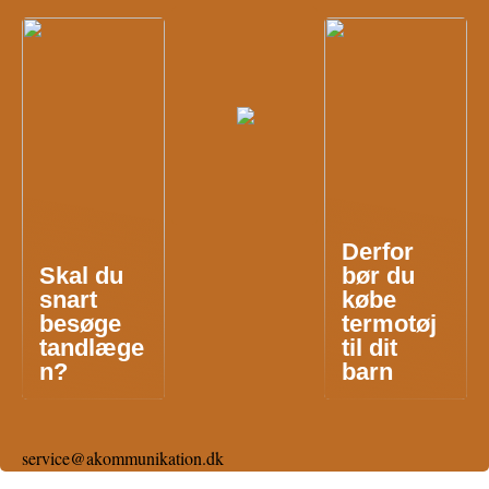
Derfor
Skal du
bør du
snart
købe
besøge
termotøj
tandlæge
til dit
n?
barn
service@akommunikation.dk