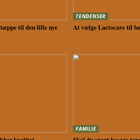
TENDENSER
æppe til den lille nye
At vælge Lactocare til b
FAMILIE
kker kvalitet
Skal du snart besøge ta