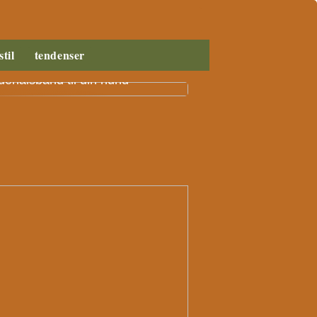
stil
tendenser
n vælger du det rigtige
ehalsbånd til din hund