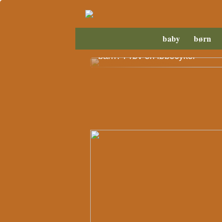
baby
børn
Savner du motorisk træning til d
barn? Prøv en løbecykel