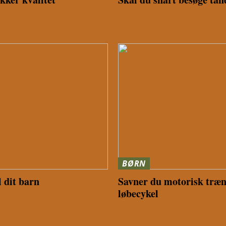
BØRN
l dit barn
Savner du motorisk træni
løbecykel