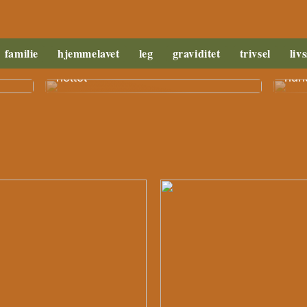
familie
hjemmelavet
leg
graviditet
trivsel
livs
it
Fordele ved at købe legetøj på
Såda
nettet
hund