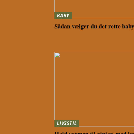
BABY
Sådan vælger du det rette babyt
LIVSSTIL
Hold varmen til vinter, med læ