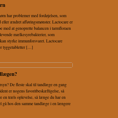
ørn
børn har problemer med fordøjelsen, som
 eller ændret afføringsmønster. Lactocare er
lpe med at genoprette balancen i tarmfloraen
 levende mælkesyrebakterier, som
g kan styrke immunforsvaret. Lactocare
er tyggetabletter […]
ndlægen?
ersyn? De fleste skal til tandlæge en gang
ldent er nogens favoritbeskæftigelse, så
re en træls oplevelse, så længe du har en
el gå hos den samme tandlæge i en længere