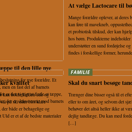
At vælge Lactocare til b
Mange forældre oplever, at deres 
kan føre til mavekneb, oppustethed
et probiotisk tilskud, der kan hjæ
hos børn. Produkterne indeholder
understøtter en sund fordøjelse o
findes i forskellige former, herund
ppe til den lille nye
FAMILIE
beslutning for nye forældre. Et
ker kvalitet
Skal du snart besøge ta
, men en fast del af barnets
or er det vigtigt at finde et tæppe,
er kan holde kulden ude og
Trænger dine bisser også til et eft
rialer, der er skånsomme mod barnets
tå på ski eller blot klare
eller to om året, og selvom det sjæ
r, der både er behagelige og
behøver det altså heller ikke at væ
 Uld er et af de bedste materialer
dejlig tandlæge. Du kan med ford
[…]