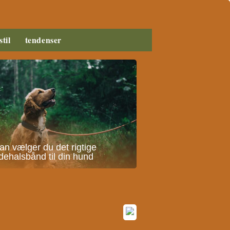
stil
tendenser
n vælger du det rigtige
ehalsbånd til din hund