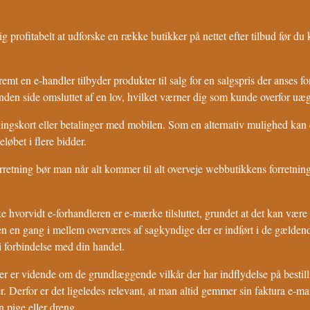
g profitabelt at udforske en række butikker på nettet efter tilbud før du
t en e-handler tilbyder produkter til salg for en salgspris der anses fo
den side omsluttet af en lov, hvilket værner dig som kunde overfor uæg
talingskort eller betalinger med mobilen. Som en alternativ mulighed ka
løbet i flere bidder.
retning bør man når alt kommer til alt overveje webbutikkens forretnings
hvorvidt e-forhandleren er e-mærke tilsluttet, grundet at det kan være
en en gang i mellem overværes af sagkyndige der er indført i de gældend
 i forbindelse med din handel.
er er vidende om de grundlæggende vilkår der har indflydelse på besti
 Derfor er det ligeledes relevant, at man altid gemmer sin faktura e-mai
n pige eller dreng.