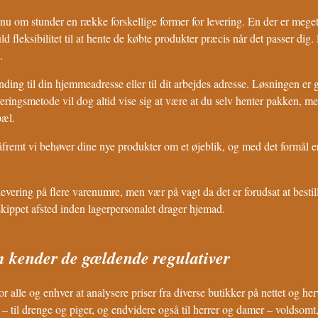
 om stunder en række forskellige former for levering. En der er meget 
d fleksibilitet til at hente de købte produkter præcis når det passer di
.
ding til din hjemmeadresse eller til dit arbejdes adresse. Løsningen er
veringsmetode vil dog altid vise sig at være at du selv henter pakken, m
pæl.
åfremt vi behøver dine nye produkter om et øjeblik, og med det formål er
evering på flere varenumre, men vær på vagt da det er forudsat at besti
 skippet afsted inden lagerpersonalet drager hjemad.
om kender de gældende regulativer
or alle og enhver at analysere priser fra diverse butikker på nettet og h
 – til drenge og piger, og endvidere også til herrer og damer – voldsom