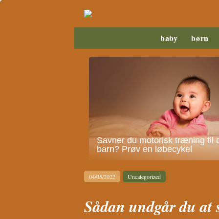
baby
børn
Savner du motorisk træning til d
barn? Prøv en løbecykel
04/05/2022
Uncategorized
Sådan undgår du at 