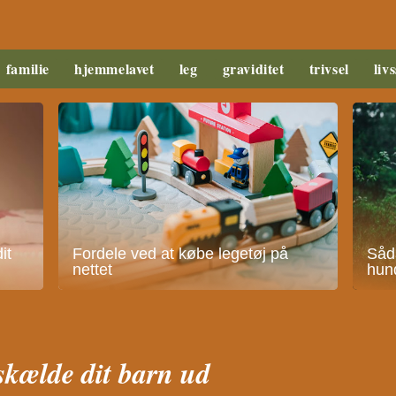
familie
hjemmelavet
leg
graviditet
trivsel
livs
it
Fordele ved at købe legetøj på
Såda
nettet
hund
skælde dit barn ud