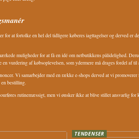
ngsmanér
cer for at fortolke en hel del tidligere køberes iagttagelser og derved er
mærkede muligheder for at få en idé om netbutikkens pålidelighed. Derud
en vurdering af købsoplevelsen, som ydermere må drages fordel af til 
annoncer. Vi samarbejder med en række e-shops derved at vi promoverer fo
en bestilling.
rføres rutinemæssigt, men vi ønsker ikke at blive stillet ansvarlig for k
TENDENSER